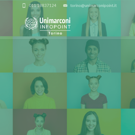
011 18837124
torino@unimarconipoint.it